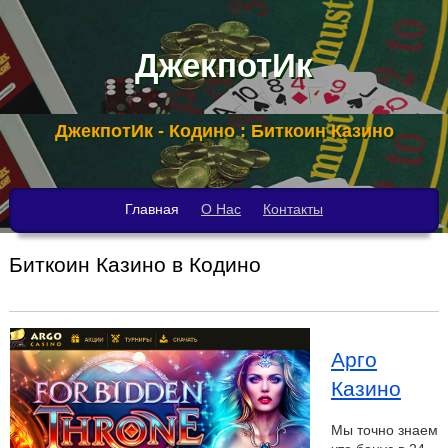
ДжекпотИк
ДжекпотИк - Кодино : Биткоин Казино
Главная
О Нас
Контакты
Биткоин Казино в Кодино
Арго
Казино
Мы точно знаем