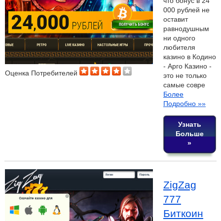
что бонус в 24
000 рублей не
оставит
равнодушным
ни одного
любителя
казино в Кодино
- Арго Казино -
Оценка Потребителей
это не только
самые совре
Более
Подробно »»
Узнать
Больше
»
ZigZag
777
Биткоин